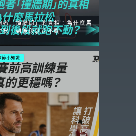
跑者「撞牆期」的真相：為什麼馬
拉松一到後段就跑不動
章節小知識