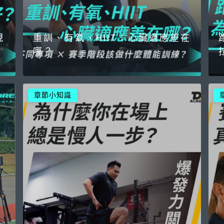
現
重訓、有氧、HIIT：心臟適應差在
哪？
章節小知識