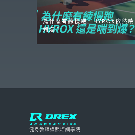
為什麼有練慢跑，HYROX依然喘
到爆？
健身教練證照培訓學院