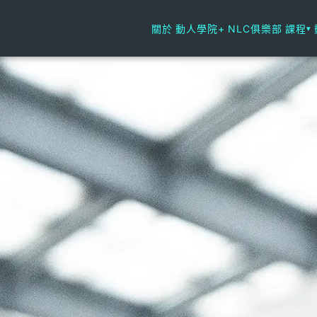
關於
動人學院+
NLC俱樂部
課程
▾