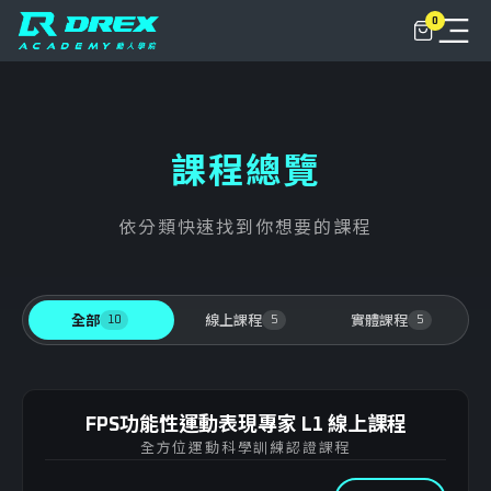
0
關於
動人學院+
課程總覽
NLC俱樂部
依分類快速找到你想要的課程
課程
動人學堂
課程總覽
10
5
5
全部
線上課程
實體課程
聯繫我們
實體課程
登入
FPS功能性運動表現專家 L1 線上課程
線上課程
FPS L1 功能性運動表現專家
全方位運動科學訓練認證課程