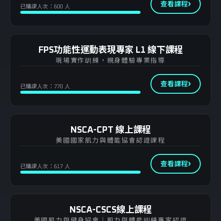
ACE-CPT 私人教練認證
查看課程
3D 動力鏈
已購課人次：600 人
NSCA-CPT 私人教練認證
HIIT360 能量系統訓練
FPS功能性運動表現專家 L1 線下課程
NSCA-CSCS 肌力與體能教練認證
現場實作訓練，親身體驗專業指導
X-Plyo 180 爆發力整合訓練
查看課程
已購課人次：770 人
FPS L1 功能性運動表現專家（線上）
FPS L2 功能性運動表現專家
NSCA-CPT 線上課程
美國國家肌力與體能協會認證課程
查看課程
已購課人次：617 人
NSCA-CSCS線上課程
美國肌力與健身協會｜肌力與體能訓練專家認證