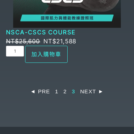
3D動力鏈訓練課程｜2天學會肌肉吊帶與筋膜線
ACE-CPT 私人教練認證
登入
整合
NSCA-CPT 私人教練認證
HIIT360 能量系統訓練
NSCA-CSCS 肌力與體能教練認證
NSCA-CSCS COURSE
X-Plyo 180 爆發力整合訓練
NT$
25,600
NT$
21,588
FPS 功能性運動表現專家 L1
加入購物車
◄ PRE
1
2
3
NEXT ►