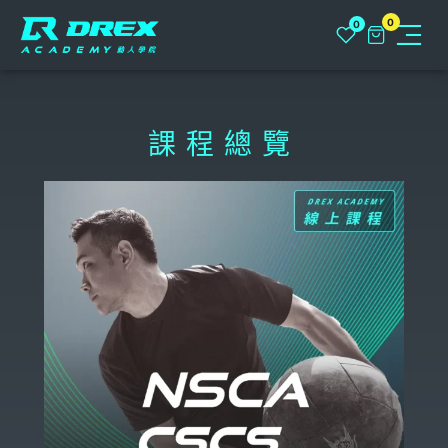
0
0
關於
課程總覽
動人學院+
NLC俱樂部
課程
課程總覽
動人學堂
實體課程
聯繫我們
FPS 功能性運動表現專家 L1
線上課程
常見問題