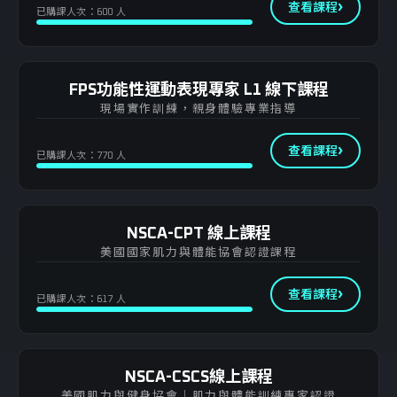
ACE-CPT 私人教練認證
查看課程
3D 動力鏈
已購課人次：600 人
NSCA-CPT 私人教練認證
HIIT360 能量系統訓練
FPS功能性運動表現專家 L1 線下課程
NSCA-CSCS 肌力與體能教練認證
現場實作訓練，親身體驗專業指導
X-Plyo 180 爆發力整合訓練
查看課程
已購課人次：770 人
FPS L1 功能性運動表現專家（線上）
FPS L2 功能性運動表現專家
NSCA-CPT 線上課程
美國國家肌力與體能協會認證課程
查看課程
已購課人次：617 人
NSCA-CSCS線上課程
美國肌力與健身協會｜肌力與體能訓練專家認證