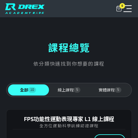
0
關於
動人學院+
課程總覽
NLC俱樂部
依分類快速找到你想要的課程
課程
動人學堂
課程總覽
10
5
5
全部
線上課程
實體課程
聯繫我們
實體課程
登入
FPS功能性運動表現專家 L1 線上課程
線上課程
FPS L1 功能性運動表現專家
全方位運動科學訓練認證課程