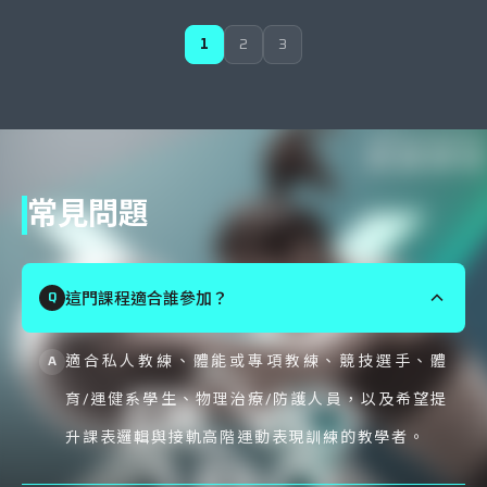
1
2
3
常見問題
這門課程適合誰參加？
適合私人教練、體能或專項教練、競技選手、體
育/運健系學生、物理治療/防護人員，以及希望提
升課表邏輯與接軌高階運動表現訓練的教學者。