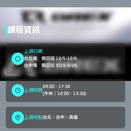
ACE-CPT 私人教練認證
3D 動力鏈
NSCA-CPT 私人教練認證
HIIT360 能量系統訓練
課程資訊
NSCA-CSCS 肌力與體能教練認證
X-Plyo 180 爆發力整合訓練
上課日期
FPS L1 功能性運動表現專家（線上）
FPS L2 功能性運動表現專家
台北場 假日班 12/5-12/6
台中場 假日班 9/19-9/20
09:00 - 17:30
上課時間
(午休：12:00 - 13:30)
上課地點
台北、台中、高雄