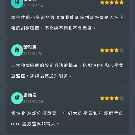
葉
2026/03/14
7
監控每回合品質並持續調整
課程中的心率監控方法讓我能即時判斷學員是否在正
比較速度、功率、心率與自覺用力程度的變
確的訓練區間，不會練不夠也不會過度。
化，判斷何時應調整強度、延長休息、停止
訓練，或安排後續重測。
蕭雅惠
蕭
2026/01/31
三大強度區間的設定方法很精確，搭配 RPE 和心率雙
重監控，訓練品質提升很多。
盧怡君
盧
2026/01/19
個性化的部分很重要，年紀大的學員和年輕選手的
HIIT 處方差異非常大。