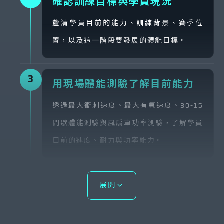
確認訓練目標與學員現況
釐清學員目前的能力、訓練背景、賽季位
置，以及這一階段要發展的體能目標。
3
用現場體能測驗了解目前能力
透過最大衝刺速度、最大有氧速度、30-15
間歇體能測驗與風扇車功率測驗，了解學員
目前的速度、耐力與功率能力。
4
把測驗結果換算成訓練強度
展開
依測驗結果設定每位學員的速度、距離、功
率，以及相對於自身能力的訓練強度，再搭