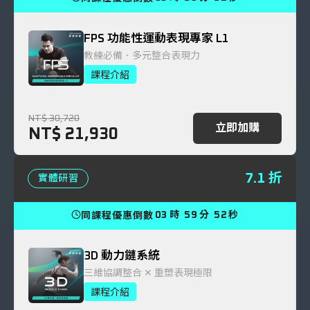
FPS 功能性運動表現專家 L1
教練必備．多元整合表現力
課程介紹
NT$ 30,720
立即加購
NT$ 21,930
7.1 折
實體研習
03
時
59
分
51
秒
同課程優惠倒數
3D 動力鏈系統
三維協調整合 ✕ 重塑表現極限
課程介紹