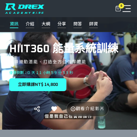
0
資訊
介紹
大綱
分享
問答
師資
關於
動人學院+
HIIT360 能量系統訓練
NLC俱樂部
解鎖運動潛能．打造全方位強悍體能
課程
0
11
59
51
優惠倒數：
天
小時
分
秒
立即購課
NT$ 14,800
動人學堂
課程總覽
聯繫我們
實體課程
觀看介紹影片
登入
線上課程
FPS L1 功能性運動表現專家