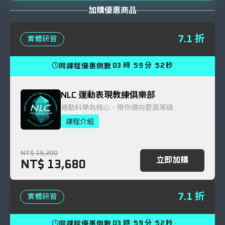
加購優惠商品
7.1 折
實體研習
03
時
59
分
50
秒
同課程優惠倒數
NLC 運動表現教練俱樂部
運動科學為核心．帶你邁向更高等級
課程介紹
NT$ 19,200
立即加購
NT$ 13,680
7.1 折
實體研習
03
時
59
分
51
秒
同課程優惠倒數