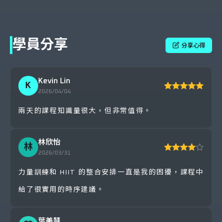
配心率與自覺用力程度觀察身體反應。
學員分享
分享心得
5
選擇適合的間歇訓練方法
Kevin Lin
根據訓練目標選擇短間歇、中間歇、長間
K
2026/04/04
歇、重複衝刺訓練或衝刺間歇訓練。
兩天的課程知識量很大，但非常值得。
6
完成個人或團隊體能課表
林欣怡
林
2026/03/31
設定每回合訓練時間、休息時間、重複次
力量訓練和 HIIT 的整合安排一直是我的困擾，課程中
數、組數與總量，並依團隊中不同能力進行
給了很實用的時序建議。
分組。
葉美慧