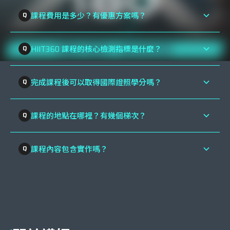
課程費用是多少？有優惠方案嗎？
原價為 $14,800。符合以下條件可享 $12,800 優
HIIT360 課程的核心檢測指標是什麼？
惠價：2人以上團報、軍警消人員，或曾參加過動
課程導入三大體能指標：MSS (最大衝刺速度)、
人學院任一課程的舊學員。
完成課程後可以取得國際證照學分嗎？
MAS (最大有氧速度) 及 ASR (無氧速度儲備)，以
是的，本課程提供 NSCA、ACE、AFAA 等國際體
此精準定位受訓者的能量系統輪廓。
課程的地點在哪裡？有幾個梯次？
能認證機構的繼續教育學分 (CEUs/CECs)。
2026 年於台北、台中、高雄皆有開課。例如台北
課程內容包含實作嗎？
場安排在 6 月與 12 月，台中場在 4 月與 9 月，
課程包含科學化強度規劃、客製化課表編排、不同
高雄場則在 6 月。
運動項目的實戰應用解析（如籃球、格鬥、三鐵
等），並教導如何將 30-15IFT 測試轉化為訓練處
方。