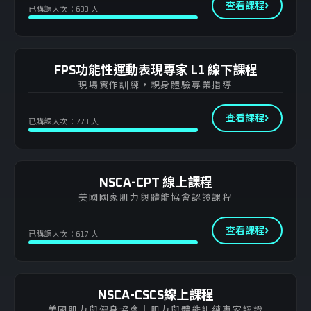
ACE-CPT 私人教練認證
查看課程
3D 動力鏈
已購課人次：600 人
NSCA-CPT 私人教練認證
HIIT360 能量系統訓練
FPS功能性運動表現專家 L1 線下課程
NSCA-CSCS 肌力與體能教練認證
現場實作訓練，親身體驗專業指導
X-Plyo 180 爆發力整合訓練
查看課程
已購課人次：770 人
FPS L1 功能性運動表現專家（線上）
FPS L2 功能性運動表現專家
NSCA-CPT 線上課程
美國國家肌力與體能協會認證課程
查看課程
已購課人次：617 人
NSCA-CSCS線上課程
美國肌力與健身協會｜肌力與體能訓練專家認證