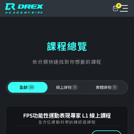
0
關於
動人學院+
課程總覽
NLC俱樂部
依分類快速找到你想要的課程
課程
動人學堂
課程總覽
10
5
5
全部
線上課程
實體課程
聯繫我們
實體課程
登入
FPS功能性運動表現專家 L1 線上課程
線上課程
FPS L1 功能性運動表現專家
全方位運動科學訓練認證課程