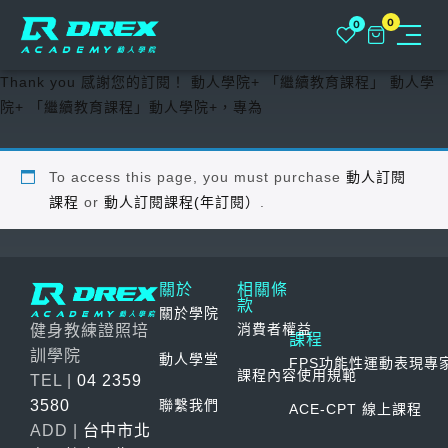
0
0
Thank you 感謝您的訂閱！ 動人學院+ 「繼續教育課程」 動人學
關於
院+ 「繼續教育課程」動人學院+，專為
動人學院+
To access this page, you must purchase
動人訂閱
課程
or
動人訂閱課程(年訂閱）
.
NLC俱樂部
課程
關於
相關條
款
課程總覽
動人學堂
關於學院
消費者權益
健身教練證照培
課程
實體課程
訓學院
聯繫我們
動人學堂
FPS功能性運動表現專家
課程內容使用規範
TEL |
04 2359
FPS 功能性運動表現專家 L1
線上課程
3580
聯繫我們
常見問題
ACE-CPT 線上課程
ADD |
台中市北