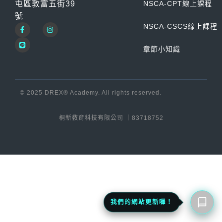
3D動力鏈訓練課程｜2天學會肌肉吊帶與筋膜線
ACE-CPT 私人教練認證
屯區敦富五街39
NSCA-CPT線上課程
登入
整合
號
NSCA-CPT 私人教練認證
NSCA-CSCS線上課程
HIIT360 能量系統訓練
NSCA-CSCS 肌力與體能教練認證
章節小知識
X-Plyo 180 爆發力整合訓練
FPS 功能性運動表現專家 L1
© 2025 DREX® Academy. All rights reserved.
桐新教育科技有限公司 ｜83718752
我們的網站更新囉！