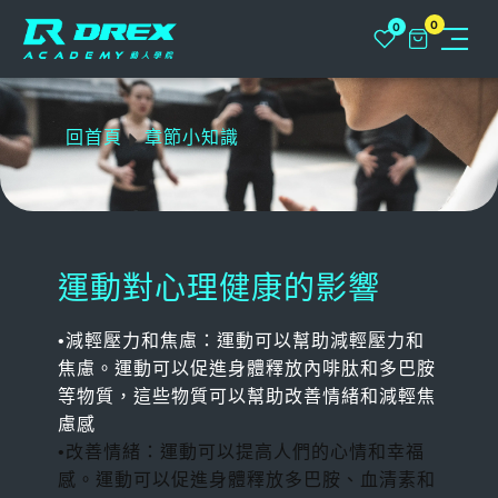
0
0
關於
回首頁
章節小知識
動人學院+
NLC俱樂部
運動對心理健康的影響
課程
•減輕壓力和焦慮：運動可以幫助減輕壓力和
課程總覽
動人學堂
焦慮。運動可以促進身體釋放內啡肽和多巴胺
實體課程
等物質，這些物質可以幫助改善情緒和減輕焦
聯繫我們
慮感
FPS 功能性運動表現專家 L1
線上課程
•改善情緒：運動可以提高人們的心情和幸福
常見問題
感。運動可以促進身體釋放多巴胺、血清素和