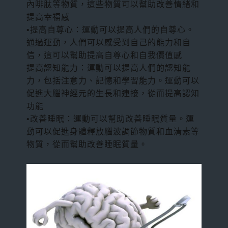
3D動力鏈訓練課程｜2天學會肌肉吊帶與筋膜線
ACE-CPT 私人教練認證
內啡肽等物質，這些物質可以幫助改善情緒和
登入
整合
提高幸福感
NSCA-CPT 私人教練認證
•提高自尊心：運動可以提高人們的自尊心。
HIIT360 能量系統訓練
通過運動，人們可以感受到自己的能力和自
NSCA-CSCS 肌力與體能教練認證
信，這可以幫助提高自尊心和自我價值感
X-Plyo 180 爆發力整合訓練
提高認知能力：運動可以提高人們的認知能
FPS 功能性運動表現專家 L1
力，包括注意力、記憶和學習能力。運動可以
促進大腦神經元的生長和連接，從而提高認知
功能
•改善睡眠：運動可以幫助改善睡眠質量。運
動可以促進身體釋放腦波調節物質和血清素等
物質，從而幫助改善睡眠質量。