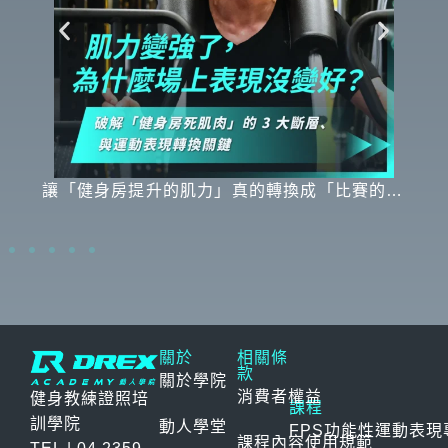
高量
讓「健身房提升的肌力」真的轉換成「比賽的專
你
項運動表現」 很多運動員都遇過同一個困擾：
說
重量訓練越練越重，但回到場上，跳不一定更
收
高、第一步不一定更快、變向也不一定更俐落。
「
且
馬
原
關於
相關條
最
款
關於學院
消費者權益
健身教練證照培
課程
訓學院
動人學堂
FPS功能性運動表現專
課程內容使用規範